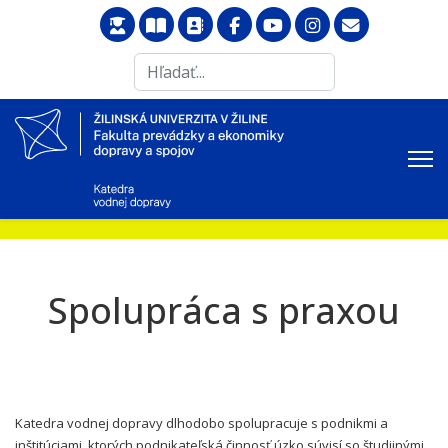
Search
...
Spolupráca s praxou
Katedra vodnej dopravy dlhodobo spolupracuje s podnikmi a
inštitúciami, ktorých podnikateľská činnosť úzko súvisí so študijnými