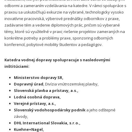
odbormi a zameraním vzdelávania na katedre. V rámci spolupráce s
praxou sa uskutočňujú exkurzie na vybrané, technologicky vysoko
inovatívne pracoviská, výberové prednášky odborníkov z praxe,
zadávanie tém a vedenie diplomových prác, pričom sú vyberané
témy, ktoré sú využiteľné v praxi; riešenie projektov zameraných na
konkrétne potreby a problémy praxe, sponzoring odborných
konferencií, pobytové mobility študentov a pedagógov.
Katedra vodnej dopravy spolupracuje s nasledovnými
inštitúciami:
Ministerstvo dopravy SR,
Dopravný úrad
, Divízia vnútrozemskej plavby,
Slovenská plavba a prístavy, a.s.,
Lodná osobná doprava,
Verejné prístavy, a.s.,
Slovenský vodohospodársky podnik
a jeho odštepné
závody,
DHL International Slovakia, s.r.o.,
Kuehne+Nagel,