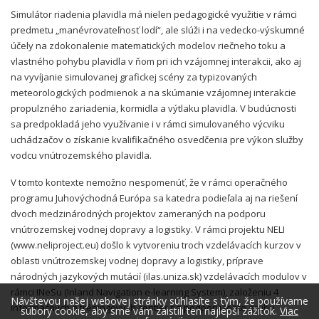
Simulátor riadenia plavidla má nielen pedagogické využitie v rámci
predmetu „manévrovateľnosť lodí“, ale slúži i na vedecko-výskumné
účely na zdokonalenie matematických modelov riečneho toku a
vlastného pohybu plavidla v ňom pri ich vzájomnej interakcii, ako aj
na vyvíjanie simulovanej grafickej scény za typizovaných
meteorologických podmienok a na skúmanie vzájomnej interakcie
propulzného zariadenia, kormidla a výtlaku plavidla. V budúcnosti
sa predpokladá jeho využívanie i v rámci simulovaného výcviku
uchádzačov o získanie kvalifikačného osvedčenia pre výkon služby
vodcu vnútrozemského plavidla.
V tomto kontexte nemožno nespomenúť, že v rámci operačného
programu Juhovýchodná Európa sa katedra podieľala aj na riešení
dvoch medzinárodných projektov zameraných na podporu
vnútrozemskej vodnej dopravy a logistiky. V rámci projektu NELI
(www.neliproject.eu) došlo k vytvoreniu troch vzdelávacích kurzov v
oblasti vnútrozemskej vodnej dopravy a logistiky, príprave
národných jazykových mutácií (ilas.uniza.sk) vzdelávacích modulov v
rámci INeSu (Inland Navigation e-learning System), založeniu 4
Návštevou našej webovej stránky súhlasíte s tým, že používame
informačných a tréningových centier na podporu tohto druhu
súbory cookie, aby sme vám zaistili ten najlepší zážitok.
Viac