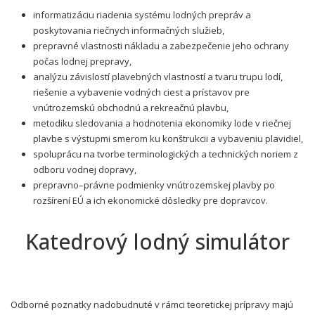
informatizáciu riadenia systému lodných prepráv a
poskytovania riečnych informačných služieb,
prepravné vlastnosti nákladu a zabezpečenie jeho ochrany
počas lodnej prepravy,
analýzu závislostí plavebných vlastností a tvaru trupu lodí,
riešenie a vybavenie vodných ciest a prístavov pre
vnútrozemskú obchodnú a rekreačnú plavbu,
metodiku sledovania a hodnotenia ekonomiky lode v riečnej
plavbe s výstupmi smerom ku konštrukcii a vybaveniu plavidiel,
spoluprácu na tvorbe terminologických a technických noriem z
odboru vodnej dopravy,
prepravno–právne podmienky vnútrozemskej plavby po
rozšírení EÚ a ich ekonomické dôsledky pre dopravcov.
Katedrový lodný simulátor
Odborné poznatky nadobudnuté v rámci teoretickej prípravy majú