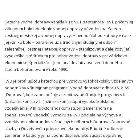
Katedra vodnej dopravy vznikla ku dňu 1. septembra 1991, pričom jej
základom bolo oddelenie vodnej dopravy pôvodne na Katedre
cestnej, mestskej a vodnej dopravy. Hlavnou úlohou katedry v čase
jej vzniku bolo – paralelne už s tradičnými študijnými odbormi
železničnej, cestnej i leteckej dopravy – stabilizovať a ďalej rozvíjať
vysokoškolské štúdium pre odbor vodnej dopravy v prevádzkovo–
ekonomickej špecializácii. Jeho prví deviati absolventi denného
štúdia boli promovaní v roku 1990.
KVD je profilujúcou katedrou pre výchovu vysokoškolsky vzdelaných
odborníkov v študijnom programe „Vodná doprava“ odboru 5. 2. 59
„Doprava“, kde zabezpečuje akreditované študijné programy v I.
(bakalárskom) a v II. (inžinierskom) stupni vysokoškolského
vzdelávania. V III. (doktorandskom) stupni zameranom na
špecializovanú vedeckú výchovu sa KVD podieľa na výchove a
vzdelávaní doktorandov v študijných odboroch Doprava, Dopravné
služby a Odvetvové a prierezové ekonomiky. Prioritné odborné
zameranie katedry je na vodnú dopravu ako súčasť dopravnej