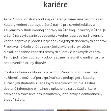
kariére
Akcia "Loďou v ústrety budúcej kariére" je zameraná na propagáciu
Katedry vodnej dopravy, určená najmä pre stredoškolákov a
záujemcov o štúdiu vodnej dopravy na Žilinskej univerzity v Žiline. Je
určená na zvyšovanie povedomia o vodnej doprave na Slovensku.
Vodná doprava je jeden z najviac ekologických dopravných odborov.
Preprava nákladu vnútrozemskými plavidlami prekračuje
niekoľkonásobne kapacitu cestných súprav či vlakových vozňov.
Tento jedinečný dopravný odbor zaujme nejedného nadšenca pre
nekonvenčné druhy dopráv.
Plavba sa koná každoročne v októbri. Záujemci o štúdium majú
každoročne možnosť porozprávať sa s pedagógmi s katedry,
súčasnými študentmi i úspešnými absolventmi štúdia. Taktiež
dostanú informácie o možnosti uplatnenia sa po štúdiu, ktoré
prebieha v troch leveloch: bakalársky, inžiniersky a doktorandský
stupeň štúdia.