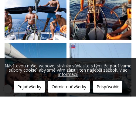
Návštevou našej webovej stránky súhlasíte s tým, že používame
súbory cookie, aby sme vám zaistili ten najlepší zážitok.
Viac
informácií
Prijať všetky
Odmietnuť všetky
Prispôsobiť