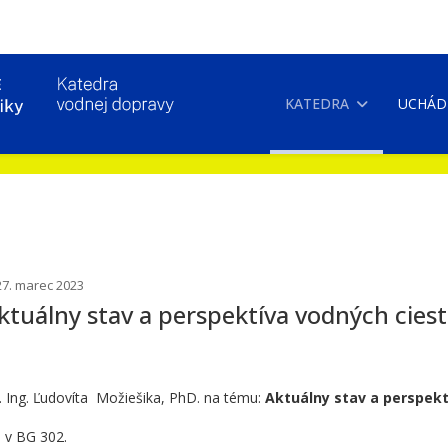
KATEDRA
UCHÁD
27. marec 2023
tuálny stav a perspektíva vodných ciest
 Ing. Ľudovíta Možiešika, PhD. na tému:
Aktuálny stav a perspekt
 v BG 302.