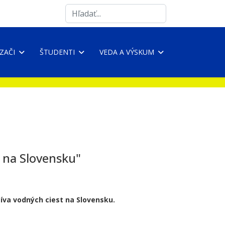
Search
...
ZAČI
ŠTUDENTI
VEDA A VÝSKUM
 na Slovensku"
íva vodných ciest na Slovensku.