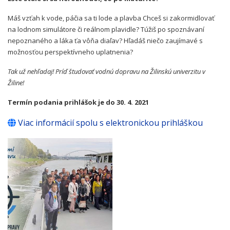
Máš vzťah k vode, páčia sa ti lode a plavba Chceš si zakormidlovať
na lodnom simulátore či reálnom plavidle? Túžiš po spoznávaní
nepoznaného a láka ťa vôňa diaľav? Hľadáš niečo zaujímavé s
možnosťou perspektívneho uplatnenia?
Tak už nehľadaj! Príď študovať vodnú dopravu na Žilinskú univerzitu v
Žiline!
Termín podania prihlášok je do 30. 4. 2021
Viac informácií spolu s elektronickou prihláškou