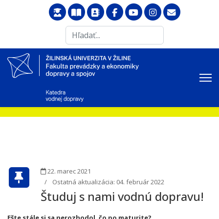
Search
...
22. marec 2021
Ostatná aktualizácia: 04. február 2022
Študuj s nami vodnú dopravu!
Ešte stále si sa nerozhodol, čo po maturite?