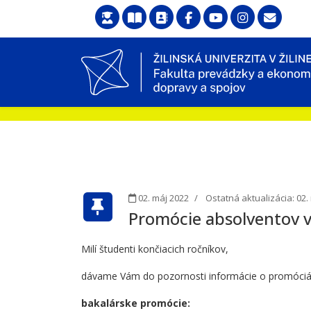
02. máj 2022
Ostatná aktualizácia: 02.
Promócie absolventov 
Milí študenti končiacich ročníkov,
dávame Vám do pozornosti informácie o promóciác
bakalárske promócie: