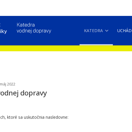
KATEDRA
UCHÁD
 máj 2022
vodnej dopravy
h, ktoré sa uskutočnia nasledovne: