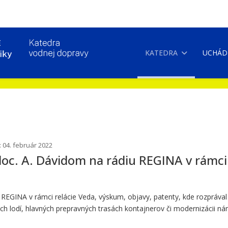
KATEDRA
UCHÁD
: 04. február 2022
oc. A. Dávidom na rádiu REGINA v rámci 
iu REGINA v rámci relácie Veda, výskum, objavy, patenty, kde rozpráv
vých lodí, hlavných prepravných trasách kontajnerov či modernizácii n