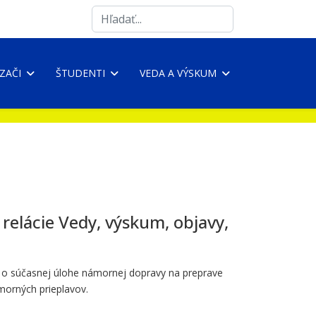
Search
...
ZAČI
ŠTUDENTI
VEDA A VÝSKUM
relácie Vedy, výskum, objavy,
al o súčasnej úlohe námornej dopravy na preprave
ámorných prieplavov.