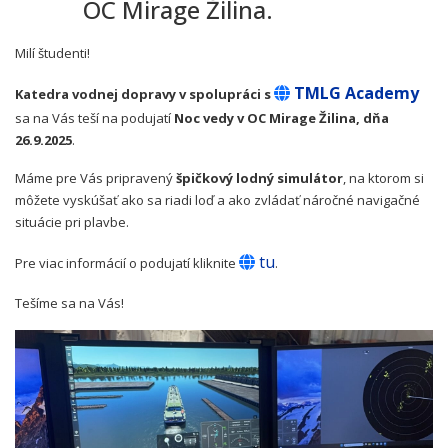
OC Mirage Žilina.
Milí študenti!
TMLG Academy
Katedra vodnej dopravy v spolupráci s
sa na Vás teší na podujatí
Noc vedy v OC Mirage Žilina, dňa
26.9.2025
.
Máme pre Vás pripravený
špičkový lodný simulátor
, na ktorom si
môžete vyskúšať ako sa riadi loď a ako zvládať náročné navigačné
situácie pri plavbe.
tu
Pre viac informácií o podujatí kliknite
.
Tešíme sa na Vás!