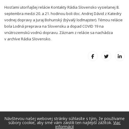
Hosťami utorňajšej relácie Kontakty Rádia Slovensko vysielanej 8.
septembra medzi 20. a 21. hodinou boli doc. Andrej Dávid z Katedry
vodnej dopravy a Juraj Bohunský (bývalý loďmajster). Témou relácie
bola Lodná preprava na Slovensku a dopad COVID 19 na
vnútrozemskú vodnú dopravu. Záznam z relácie sa nachádza
v archíve Rádia Slovensko.
Návštevou našej webovej stránky súhlasíte s tým, že používame
súbory cookie, aby sme vám zaistili ten najlepší zážitok.
Viac
informácií